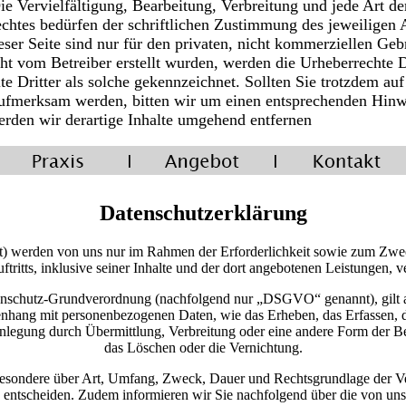
ie Vervielfältigung, Bearbeitung, Verbreitung und jede Art d
chtes bedürfen der schriftlichen Zustimmung des jeweiligen A
er Seite sind nur für den privaten, nicht kommerziellen Gebr
icht vom Betreiber erstellt wurden, werden die Urheberrechte D
e Dritter als solche gekennzeichnet. Sollten Sie trotzdem auf
aufmerksam werden, bitten wir um einen entsprechenden Hin
rden wir derartige Inhalte umgehend entfernen
Datenschutzerklärung
 werden von uns nur im Rahmen der Erforderlichkeit sowie zum Zwecke
uftritts, inklusive seiner Inhalte und der dort angebotenen Leistungen, ve
nschutz-Grundverordnung (nachfolgend nur „DSGVO“ genannt), gilt als
hang mit personenbezogenen Daten, wie das Erheben, das Erfassen, d
legung durch Übermittlung, Verbreitung oder eine andere Form der Be
das Löschen oder die Vernichtung.
besondere über Art, Umfang, Zweck, Dauer und Rechtsgrundlage der Ve
 entscheiden. Zudem informieren wir Sie nachfolgend über die von un