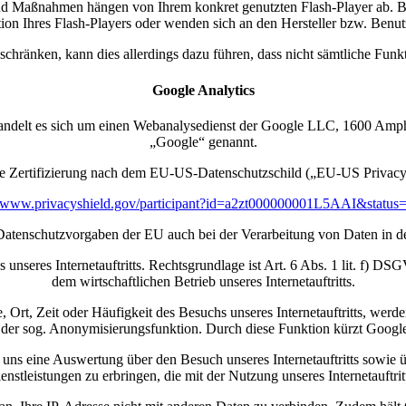
 und Maßnahmen hängen von Ihrem konkret genutzten Flash-Player ab. Be
on Ihres Flash-Players oder wenden sich an den Hersteller bzw. Benut
nschränken, kann dies allerdings dazu führen, dass nicht sämtliche Funkt
Google Analytics
bei handelt es sich um einen Webanalysedienst der Google LLC, 1600 
„Google“ genannt.
e Zertifizierung nach dem EU-US-Datenschutzschild („EU-US Privacy
//www.privacyshield.gov/participant?id=a2zt000000001L5AAI&status
e Datenschutzvorgaben der EU auch bei der Verarbeitung von Daten in 
nseres Internetauftritts. Rechtsgrundlage ist Art. 6 Abs. 1 lit. f) DS
dem wirtschaftlichen Betrieb unseres Internetauftritts.
Ort, Zeit oder Häufigkeit des Besuchs unseres Internetauftritts, wer
it der sog. Anonymisierungsfunktion. Durch diese Funktion kürzt Goog
 eine Auswertung über den Besuch unseres Internetauftritts sowie üb
nstleistungen zu erbringen, die mit der Nutzung unseres Internetauftr