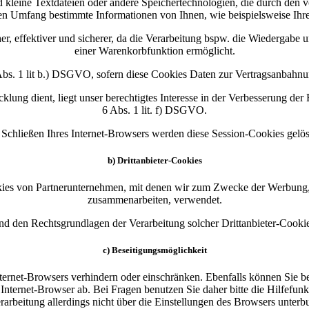
d kleine Textdateien oder andere Speichertechnologien, die durch den 
n Umfang bestimmte Informationen von Ihnen, wie beispielsweise Ihre
her, effektiver und sicherer, da die Verarbeitung bspw. die Wiedergabe u
einer Warenkorbfunktion ermöglicht.
 Abs. 1 lit b.) DSGVO, sofern diese Cookies Daten zur Vertragsanbahn
ung dient, liegt unser berechtigtes Interesse in der Verbesserung der Fu
6 Abs. 1 lit. f) DSGVO.
 Schließen Ihres Internet-Browsers werden diese Session-Cookies gelös
b) Drittanbieter-Cookies
ies von Partnerunternehmen, mit denen wir zum Zwecke der Werbung, de
zusammenarbeiten, verwendet.
nd den Rechtsgrundlagen der Verarbeitung solcher Drittanbieter-Cookie
c) Beseitigungsmöglichkeit
nternet-Browsers verhindern oder einschränken. Ebenfalls können Sie ber
ternet-Browser ab. Bei Fragen benutzen Sie daher bitte die Hilfefun
rarbeitung allerdings nicht über die Einstellungen des Browsers unterb