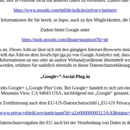
an, Ihre IP-Adresse nicht mit anderen Daten zu verbinden. Zudem hält
https://www.google.com/intl/de/policies/privacy/partners
 Informationen für Sie bereit, so bspw. auch zu den Möglichkeiten, di
Zudem bietet Google unter
https://tools.google.com/dlpage/gaoptout?hl=de
 an. Dieses Add-on lässt sich mit den gängigen Internet-Browsern insta
ei teilt das Add-on dem JavaScript (ga.js) von Google Analytics mit, das
ass Informationen an uns oder an andere Webanalysedienste übermittelt 
werden, erfahren Sie natürlich ebenfalls in dieser Datenschutzerklärung
„Google+“-Social-Plug-in
etworks Google+ („Google Plus“) ein. Bei Google+ handelt es sich um e
Mountain View, CA 94043 USA, nachfolgend nur „Google“ genannt.
e Zertifizierung nach dem EU-US-Datenschutzschild („EU-US Privacy
//www.privacyshield.gov/participant?id=a2zt000000001L5AAI&status
e Datenschutzvorgaben der EU auch bei der Verarbeitung von Daten in 